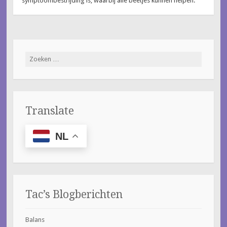
symptoombestrijding is, waarbij alle beetjes kunnen helpen.
Zoeken
naar:
Translate
NL
Tac’s Blogberichten
Balans