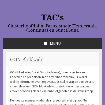
TAC's
Clusterhoofdpijn, Paroxismale Hemicrania
(Continua) en Sunct/Suna
MENU
NAAR
DE
INHOUD
GON Blokkade
SPRINGEN
GON blokkade (Great Occiptal Nerve), is een injectie van
lidocaïne en prednison in de achterhoofdzenuw. Er wordt
weinig informatie over gegeven. Dus stel je vragen aan de arts,
indien deze een GON blokkade voorstelt. Hieronder wat we
erover hebben geleerd van onze lotgenoten in de steungroep.
De meeste mensen vinden de ingreep zelf niet pijnlijk. “Een