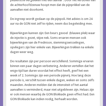
peulenschil vergeleken met een aanval”. Door het verdoven van
de achterhoofdzenuw hoopt men dat de pijnprikkel van de
aanvallen niet doorkomt.
De ingreep wordt gedaan op de pijnpoli. Het advies is om 24
uur na de GON niet zelf te rijden, neem dus begeleiding mee.
Bijwerkingen kunnen zijn: Een beurs gevoel (blauwe plek) waar
de injectie is gezet, stijve nek. Soms ervaren mensen ook
bijwerkingen van de Prednison, stemmingswisselingen,
opvliegers zijn hier enkele van. Bijwerkingen trekken na enkele
dagen weer weg.
De resultaten zijn per persoon verschillend. Sommige ervaren
binnen een paar dagen verbetering. Anderen vertellen dat het
enige tijd kan duren voordat het effect heeft, geef het een
week of 2. Sommige zijn een periode pijnvrij. Hoe lang deze
periode is, verschilt tussen enkele dagen, weken en soms zelfs
maanden. Anderen melden dat de intensiteit of het aantal
aanvallen is verminderd, maar niet uitgebleven zijn. Helaas zijn
er ook mensen waarbij de GON Blokkade geen effect had. Een
GON Blokkade kan indien nodig, herhaalt worden.