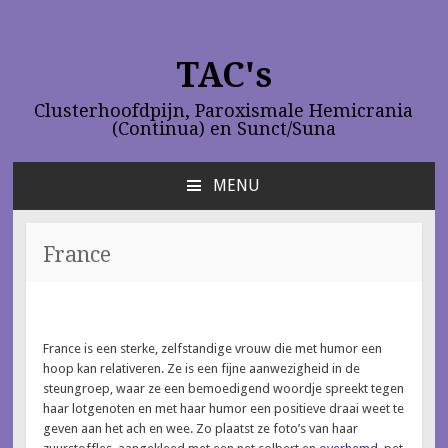
TAC's
Clusterhoofdpijn, Paroxismale Hemicrania
(Continua) en Sunct/Suna
MENU
NAAR
DE
INHOUD
France
SPRINGEN
France is een sterke, zelfstandige vrouw die met humor een
hoop kan relativeren. Ze is een fijne aanwezigheid in de
steungroep, waar ze een bemoedigend woordje spreekt tegen
haar lotgenoten en met haar humor een positieve draai weet te
geven aan het ach en wee. Zo plaatst ze foto’s van haar