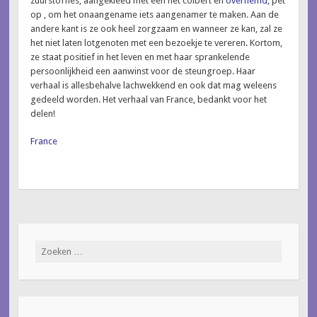
zuurstoffles, aangekleed met een net colbert en
overhemd,
pet
op , om het onaangename iets aangenamer te maken. Aan de
andere kant is ze ook heel zorgzaam en wanneer ze kan, zal ze
het niet laten lotgenoten met een bezoekje te vereren. Kortom,
ze staat positief in het leven en met haar sprankelende
persoonlijkheid een aanwinst voor de steungroep. Haar
verhaal is allesbehalve lachwekkend en ook dat mag weleens
gedeeld worden. Het verhaal van France, bedankt voor het
delen!
France
Zoeken
naar: