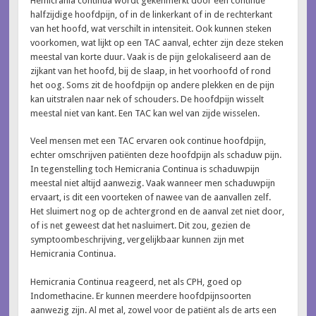
Hemicrania continua wordt gekenmerkt door een continue
halfzijdige hoofdpijn, of in de linkerkant of in de rechterkant
van het hoofd, wat verschilt in intensiteit. Ook kunnen steken
voorkomen, wat lijkt op een TAC aanval, echter zijn deze steken
meestal van korte duur. Vaak is de pijn gelokaliseerd aan de
zijkant van het hoofd, bij de slaap, in het voorhoofd of rond
het oog. Soms zit de hoofdpijn op andere plekken en de pijn
kan uitstralen naar nek of schouders. De hoofdpijn wisselt
meestal niet van kant. Een TAC kan wel van zijde wisselen.
Veel mensen met een TAC ervaren ook continue hoofdpijn,
echter omschrijven patiënten deze hoofdpijn als schaduw pijn.
In tegenstelling toch Hemicrania Continua is schaduwpijn
meestal niet altijd aanwezig. Vaak wanneer men schaduwpijn
ervaart, is dit een voorteken of nawee van de aanvallen zelf.
Het sluimert nog op de achtergrond en de aanval zet niet door,
of is net geweest dat het nasluimert. Dit zou, gezien de
symptoombeschrijving, vergelijkbaar kunnen zijn met
Hemicrania Continua.
Hemicrania Continua reageerd, net als CPH, goed op
Indomethacine. Er kunnen meerdere hoofdpijnsoorten
aanwezig zijn. Al met al, zowel voor de patiënt als de arts een