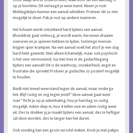
op je bioritme. Dit verlaagd je weerstand. Neem je rust!
Middagdutjes kunnen een aanval uitlokken. Probeer dit zo min
mogelijk te doen. Pak je rust op andere manieren.
Het lichaam werkt ontzettend hard tijdens een aanval.
Bloeddruk gaat omhoog, je wordt warm, hersenen draaien
overuren en je spieren hebben te lijden. Sommige mensen
krijgen spier krampen. Na een aanval voelt het alsof je een dag
hard hebt gewerkt. Niet alleen lichamelijk, maar ook psychisch
is het zeer vermoeiend. Ga niet mee in de gedachtegang
tijdens een aanval!! Dit is de wanhoop, onzekerheid, angst en
frustratie die spreekt! Probeer je gedachte zo positief mogelijk
te houden.
Biedt niet teveel weerstand tegen de aanval, maar onderga
het. Blijf rustig en zeg tegen jezelf “deze aanval gaat weer
over” Richt je op je ademhaling, hou je hartslag zo rustig
mogelijk. Adem diep in, hou 4 tellen vast en adem rustig weer
uit. Des te drukker jij je maakt tijdens een aanval, des te heftiger
zal deze worden, des te langer kan het duren.
Ook voeding kan een groot verschil maken. Kook je met pakjes