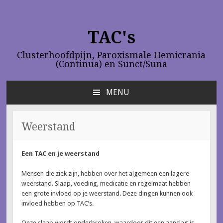
TAC's
Clusterhoofdpijn, Paroxismale Hemicrania
(Continua) en Sunct/Suna
MENU
NAAR
DE
INHOUD
Weerstand
SPRINGEN
Een TAC en je weerstand
Mensen die ziek zijn, hebben over het algemeen een lagere
weerstand. Slaap, voeding, medicatie en regelmaat hebben
een grote invloed op je weerstand. Deze dingen kunnen ook
invloed hebben op TAC’s.
Onze slaap wordt onderbroken, waardoor dit een aanslag is