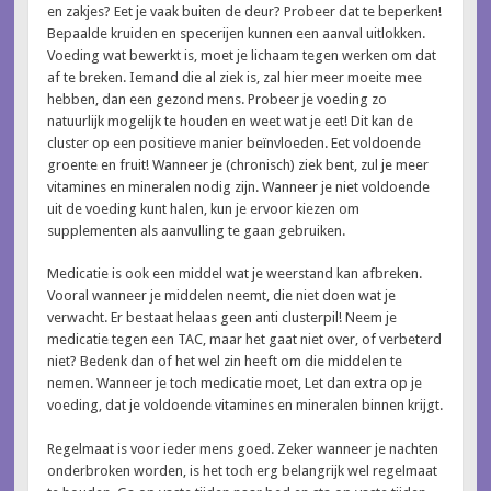
en zakjes? Eet je vaak buiten de deur? Probeer dat te beperken!
Bepaalde kruiden en specerijen kunnen een aanval uitlokken.
Voeding wat bewerkt is, moet je lichaam tegen werken om dat
af te breken. Iemand die al ziek is, zal hier meer moeite mee
hebben, dan een gezond mens. Probeer je voeding zo
natuurlijk mogelijk te houden en weet wat je eet! Dit kan de
cluster op een positieve manier beïnvloeden. Eet voldoende
groente en fruit! Wanneer je (chronisch) ziek bent, zul je meer
vitamines en mineralen nodig zijn. Wanneer je niet voldoende
uit de voeding kunt halen, kun je ervoor kiezen om
supplementen als aanvulling te gaan gebruiken.
Medicatie is ook een middel wat je weerstand kan afbreken.
Vooral wanneer je middelen neemt, die niet doen wat je
verwacht. Er bestaat helaas geen anti clusterpil! Neem je
medicatie tegen een TAC, maar het gaat niet over, of verbeterd
niet? Bedenk dan of het wel zin heeft om die middelen te
nemen. Wanneer je toch medicatie moet, Let dan extra op je
voeding, dat je voldoende vitamines en mineralen binnen krijgt.
Regelmaat is voor ieder mens goed. Zeker wanneer je nachten
onderbroken worden, is het toch erg belangrijk wel regelmaat