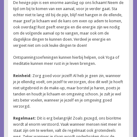
De hevige pijn is een enorme aanslag op ons lichaam! Neem de
tijd om bij te komen van een aanval, voor je verder gaat. Sta
echter niet te lang stil bij de pijn, blijf niet hangen in de ellende,
maar geef je lichaam wel de kans om even op adem te komen,
ook overdag! Rust geeft energie en die energie zijn we nodig
om de volgende aanval op te vangen, maar ook om de
dagelijkse dingen te kunnen doen. Verdeel je energie en
vergeet niet om ook leuke dingen te doen!
Ontspanningsoefeningen kunnen hierbij helpen, ook Yoga of
meditatie kunnen meer rust in je leven brengen.
Reinheid:
Zorg goed voor jezelf! Al heb je geen zin, wanneer
je je ellendig voelt, om jezelf te verzorgen, doe dit wel! Je hoeft
niet uitgebreid in de make-up, maar borstel je haren, poets je
tanden en houdt je lichaam en omgeving schoon. Je zult je wel
iets beter voelen, wanneer je jezelf en je omgeving goed
verzorgd.
Regelmaat:
Dit is erg belangrijk! Zoals gezegd, ons bioritme
wordt al enorm verstoord. Vaak wanneer mensen niet meer in
staat zijn om te werken, valt de regelmaat ook grotendeels
weg. Zeker wanneer je slaap wordt onderbroken door de