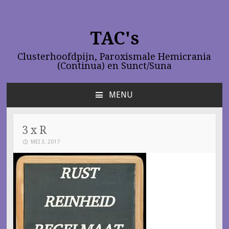
TAC's
Clusterhoofdpijn, Paroxismale Hemicrania
(Continua) en Sunct/Suna
MENU
NAAR
DE
INHOUD
3 x R
SPRINGEN
MEI 3, 2017