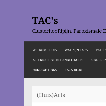
TAC's
Clusterhoofdpijn, Paroxismale 
NAAR
WELKOM THUIS
WAT ZIJN TAC’S
PATIË
DE
INHOUD
ALTERNATIEVE BEHANDELINGEN
KINDEREN
SPRINGEN
HANDIGE LINKS
TAC’S BLOG
(Huis)Arts