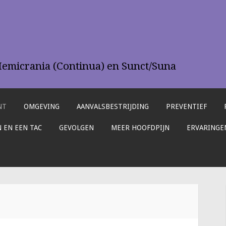
Hemicrania (Continua) en Sunct/Suna
NT
OMGEVING
AANVALSBESTRIJDING
PREVENTIEF
 EN EEN TAC
GEVOLGEN
MEER HOOFDPIJN
ERVARINGE