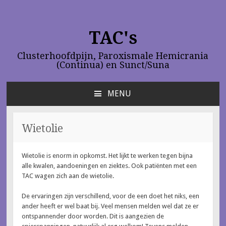
TAC's
Clusterhoofdpijn, Paroxismale Hemicrania
(Continua) en Sunct/Suna
MENU
NAAR
DE
INHOUD
Wietolie
SPRINGEN
Wietolie is enorm in opkomst. Het lijkt te werken tegen bijna
alle kwalen, aandoeningen en ziektes. Ook patiënten met een
TAC wagen zich aan de wietolie.
De ervaringen zijn verschillend, voor de een doet het niks, een
ander heeft er wel baat bij. Veel mensen melden wel dat ze er
ontspannender door worden. Dit is aangezien de