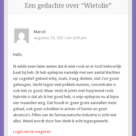
Een gedachte over “
Wietolie
”
Marcel
augustus 25, 2021 om 4:30 pm
Hallo,
Ik wilde even laten weten dat ik wiet rook en er toch behoorlijk
baat bij heb. Ik heb epilepsie namelijk met een aantal klachten
op cognitief gebied erbij, zoals, traag denken, niet z’on goed
geheugen, slecht tegen veel prikkels kunnen, concentratie is
ook niet zo goed, Maar sinds ik joints met hasj/weed rook.
Hybride is dat als ik het goed heb, is mijn epilepsie nu al bijna
vier maanden weg. Dat houdt in: geen grote aanvallen meer
gehad, ook geen schokken in armen of benen en geen
absence’s. Pillen van de farmaceutische industrie is echt niet
alles. Weed wordt door hun denk ik echt tegengewerkt.
Login om te reageren