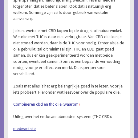
spierspanningen, natuurlijk al erg welkom! Tevens melden
lotgenoten dat ze beter slapen. Ook dat is natuurlijk erg
welkom. Sommige zijn zelfs door gebruik van wietolie
aanvalsvrij.
Je kunt wietolie met CBD kopen bij de drogist of natuurwinkel.
Wietolie met THC is daar niet verkrijgbaar. Van CBD olie kun je
niet stoned worden, daar is de THC voor nodig. Echter als je de
olie gebruikt, zal dit minimaal zijn. THC en CBD gaat goed
samen, dus er kan geëxperimenteerd worden met beide
soorten, eventueel samen. Soms is een bepaalde verhouding
nodig, voor je er effect van merkt. Dit is per persoon
verschillend.
Zoals met alles is het erg belangrijk je goed in te lezen, voor je
iets probeert. Hieronder wat leesvoer over de populaire olie.
Combineren cbd en thc olie (waarom
)
Uitleg over het endocannabinoiden-systeem (THC CBD):
mediwietsite