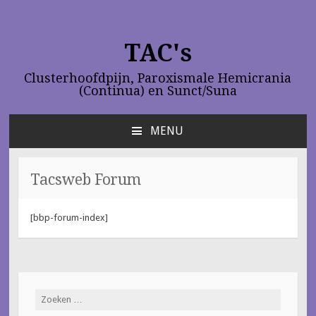
TAC's
Clusterhoofdpijn, Paroxismale Hemicrania
(Continua) en Sunct/Suna
MENU
NAAR
DE
INHOUD
Tacsweb Forum
SPRINGEN
[bbp-forum-index]
Zoeken
naar: